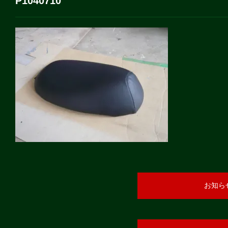
P1040710
お知ら