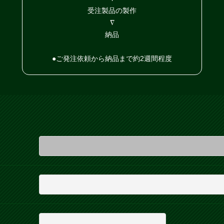
受注製品の製作
∇
納品
●ご発注依頼から納品まで約2週間程度